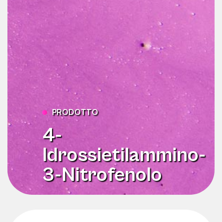
PRODOTTO
4-
Idrossietilammino-
3-Nitrofenolo
Cerca
per: